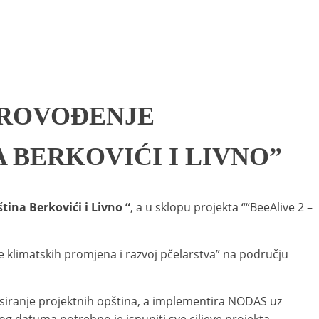
PROVOĐENJE
 BERKOVIĆI I LIVNO”
tina Berkovići i Livno
“
, a u sklopu projekta ““BeeAlive 2 –
e klimatskih promjena i razvoj pčelarstva” na području
nsiranje projektnih opština, a implementira NODAS uz
og datuma potrebno je ispuniti sve ciljeve projekta.