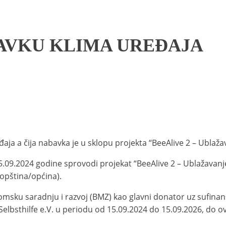
AVKU KLIMA UREĐAJA
đaja
a
čija
nabavka
je u sklopu projekta
“BeeAlive
2
– Ublaža
5.09.2024 godine sprovodi projekat “
BeeAlive 2 – Ublažavanj
 opština/općina)
.
omsku saradnju i razvoj (BMZ) kao glavni donator uz sufina
Selbsthilfe e.V. u periodu od 15.09.2024 do 15.09.2026, do o