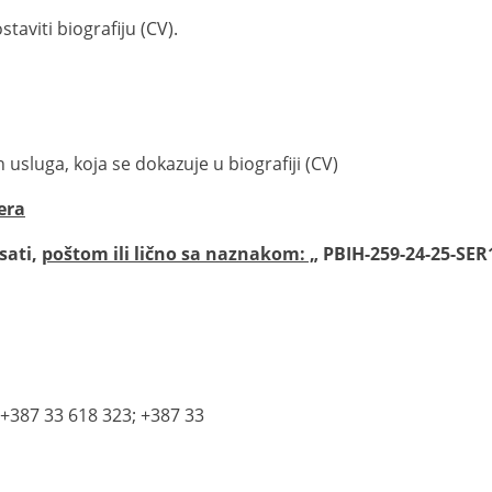
aviti biografiju (CV).
h usluga, koja se dokazuje u biografiji (CV)
era
sati,
poštom ili lično sa naznakom: „
PBIH-259-24-25-SE
+387 33 618 323; +387 33