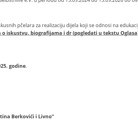
ih pčelara za realizaciju dijela koji se odnosi na edukacije
 o iskustvu, biografijama i dr (pogledati u tekstu Ogla
025. godine
.
tina Berkovići i Livno
“