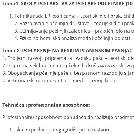
Tema1: ŠKOLA PČELARSTVA ZA PČELARE POČETNIKE (10 
Tehnika rada LR košnicama – teorijski dio i praktični 
2. Razrojavanje pčelinjih društava – teorijski dio i pra
3. Uzimljavanje pcelinjih zajednica – praktični dio na 
4. Fizikalno-hemijska analiza meda i pčelinjih bolesti –
Tema 2: PČELARENJE NA KRŠKIM PLANINSKIM PAŠNJAC
1. Proljetni razvoj i priprema za livadsku pašu – teorijski di
2. Priprema selidba i odabir pčelinjih društava za vriskovu 
3. Obogaćivanje pčelinje paše u bespasnom razdoblju sijan
4. Veterinarski nazor i kontrola meda – teorijski dio .
Tehnička i profesionalna sposobnost
Profesionalnu sposobnost ponuđača da realizuje predmet
Iskusni pčelar sa dugogodišnjim iskustvom.