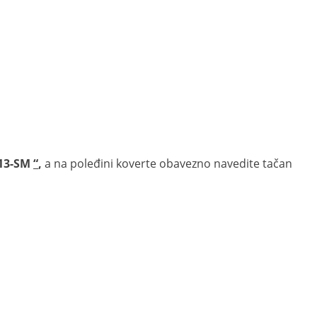
R13-SM
“
,
a na poleđini koverte obavezno navedite tačan