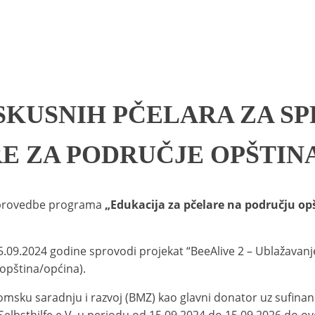
SKUSNIH PČELARA ZA S
E ZA PODRUČJE OPŠTINA
sprovedbe programa
„Edukacija za pčelare na području opš
5.09.2024 godine sprovodi projekat “BeeAlive 2 – Ublažavanj
h opština/općina).
omsku saradnju i razvoj (BMZ) kao glavni donator uz sufina
Selbsthilfe e.V. u periodu od 15.09.2024 do 15.09.2026 do ov