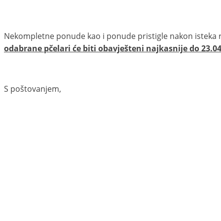
Nekompletne ponude kao i ponude pristigle nakon isteka ro
odabrane pčelari će biti obavješteni najkasnije do 23.04
S poštovanjem,