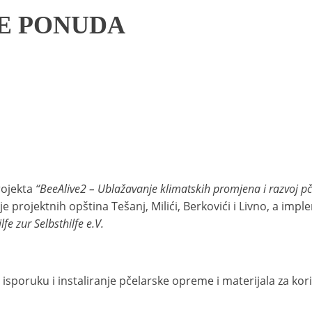
JE PONUDA
rojekta
“BeeAlive2 – Ublažavanje klimatskih promjena i razvoj pč
e projektnih opština Tešanj, Milići, Berkovići i Livno, a imp
lfe zur Selbsthilfe e.V.
sporuku i instaliranje pčelarske opreme i materijala za kori