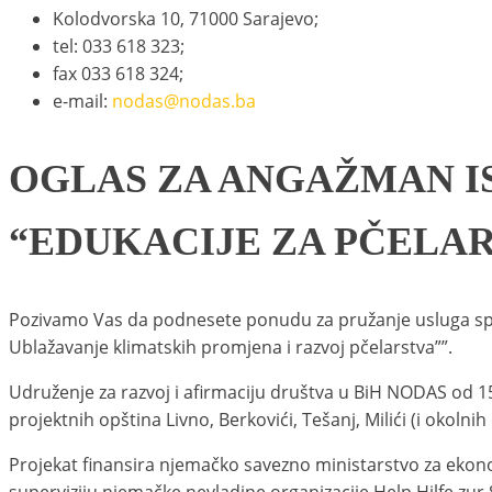
Kolodvorska 10, 71000 Sarajevo;
tel: 033 618 323;
fax 033 618 324;
e-mail:
nodas@nodas.ba
OGLAS ZA ANGAŽMAN I
“EDUKACIJE ZA PČELAR
Pozivamo Vas da podnesete ponudu za pružanje usluga 
Ublažavanje klimatskih promjena i razvoj pčelarstva””.
Udruženje za razvoj i afirmaciju društva u BiH NODAS od 1
projektnih opština Livno, Berkovići, Tešanj, Milići (i okolni
Projekat finansira njemačko savezno ministarstvo za ekon
superviziju njemačke nevladine organizacije Help Hilfe zur 