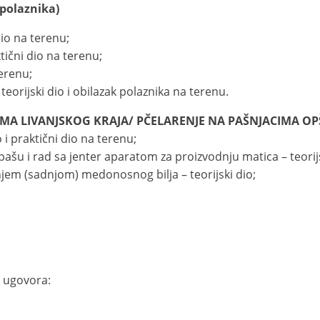
polaznika)
dio na terenu;
ktični dio na terenu;
terenu;
 teorijski dio i obilazak polaznika na terenu.
IMA
LIVANJSKOG KRAJA/ PČELARENJE NA PAŠNJACIMA OPŠT
o i praktični dio na terenu;
pašu i rad sa jenter aparatom za proizvodnju matica – teorijs
jem (sadnjom) medonosnog bilja – teorijski dio;
 ugovora: