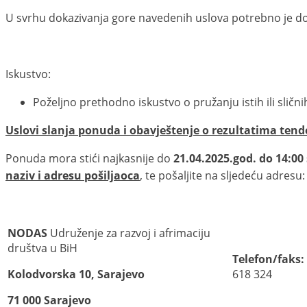
U svrhu dokazivanja gore navedenih uslova potrebno je dost
Iskustvo:
Poželjno prethodno iskustvo o pružanju istih ili slični
Uslovi slanja ponuda i obavještenje o rezultatima tend
Ponuda mora stići najkasnije do
21.04.2025.god. do 14:00 
naziv i adresu pošiljaoca
, te pošaljite na sljedeću adresu:
NODAS
Udruženje za razvoj i afrimaciju
društva u BiH
Telefon/faks:
Kolodvorska 10, Sarajevo
618 324
71 000 Sarajevo