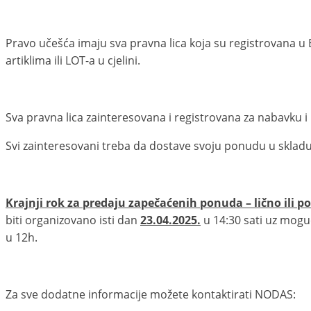
Pravo učešća imaju sva pravna lica koja su registrovana 
artiklima ili LOT-a u cjelini.
Sva pravna lica zainteresovana i registrovana za nabavku 
Svi zainteresovani treba da dostave svoju ponudu u sklad
Krajnji rok za predaju zapečaćenih ponuda – lično ili po
biti organizovano isti dan
23.04.2025.
u 14:30 sati uz mogu
u 12h.
Za sve dodatne informacije možete kontaktirati NODAS: