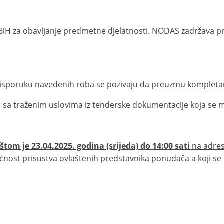
u BiH za obavljanje predmetne djelatnosti. NODAS zadržava 
i isporuku navedenih roba se pozivaju da
preuzmu kompletan
u sa traženim uslovima iz tenderske dokumentacije koja se 
štom je 23.04.2025. godina (srijeda) do 14:00 sati
na adres
ćnost prisustva ovlaštenih predstavnika ponuđača a koji se 