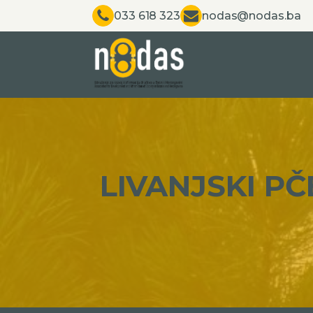
033 618 323
nodas@nodas.ba
LIVANJSKI PČE