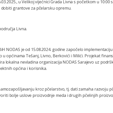
.03.2025., u Velikoj vijećnici Grada Livna s početkom u 10:00 s
e dobiti grantove za pčelarsku opremu.
područja Livna.
 BiH NODAS je od 15.08.2024. godine započelo implementaciju
to u općinama Tešanj, Livno, Berkovići i Milići. Projekat fin
ra lokalna nevladina organizacija NODAS Sarajevo uz podršk
ektnih općina i korisnika.
samozapošljavanju kroz pčelarstvo, tj. dati zamaha razvoju 
stvoriti bolje uslove proizvodnje meda i drugih pčelinjih proizv