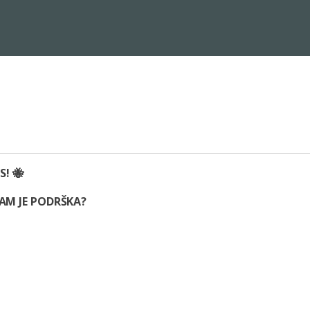
S! 🐝
AM JE PODRŠKA?