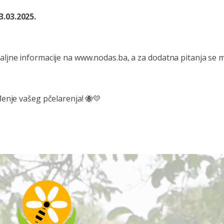
.03.2025.
ljne informacije na www.nodas.ba, a za dodatna pitanja se m
enje vašeg pčelarenja! 🐝💛