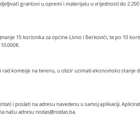
jeljivati grantovi u opremi i materijalu u vrijednosti do 2.2
ajmanje 15 korisnika za općine Livno i Berkovići, te po 10 kori
 110.000€.
 i rad komisije na terenu, u obzir uzimati ekonomsko stanje do
intati i poslati na adresu navedenu u samoj aplikaciji. Aplicira
) na našu adresu nodas@nodas.ba.