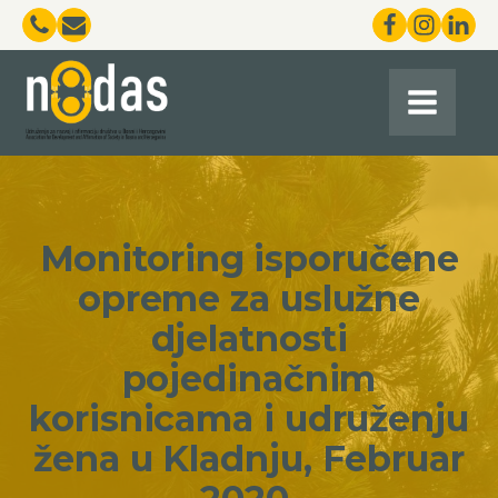
Monitoring isporučene
opreme za uslužne
djelatnosti
pojedinačnim
korisnicama i udruženju
žena u Kladnju, Februar