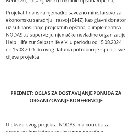
Berkovići, Tešanj, Milići (I okolnih opština/općina).
Projekat finansira njemačko savezno ministarstvo za
ekonomsku saradnju i razvoj (BMZ) kao glavni donator
uz sufinansiranje projektnih opština, a implementira
NODAS uz superviziju njemačke nevladine organizacije
Help Hilfe zur Selbsthilfe e.V. u periodu od 15.08.2024
do 15.08.2026 do ovog datuma potrebno je ispuniti sve
ciljeve projekta.
PREDMET
:
OGLAS ZA DOSTAVLJANJE PONUDA ZA
ORGANIZOVANJE KONFERENCIJE
U okviru ovog projekta, NODAS ima potrebu za
organizacijom jednog edukativnog događaja –