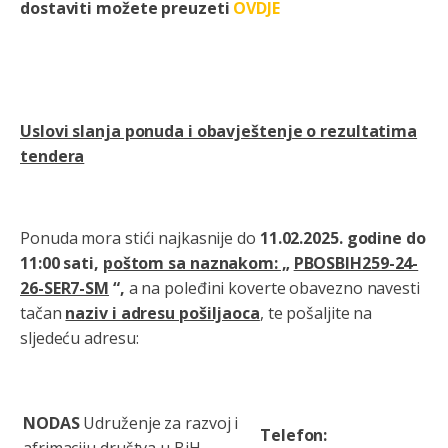
dostaviti možete preuzeti
OVDJE
Uslovi slanja ponuda i obavještenje o rezultatima
tendera
Ponuda mora stići najkasnije do
11.02.2025. godine do
11:00 sati,
poštom sa naznakom: „
PBOSBIH259-24-
26-SER7-SM
“,
a na poleđini koverte obavezno navesti
tačan
naziv i adresu pošiljaoca
, te pošaljite na
sljedeću adresu:
NODAS
Udruženje za razvoj i
Telefon:
afrimaciju društva u BiH