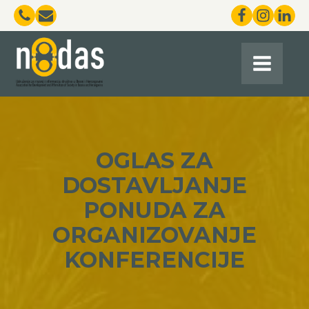
OGLAS ZA
DOSTAVLJANJE
PONUDA ZA
ORGANIZOVANJE
KONFERENCIJE