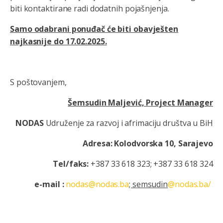
biti kontaktirane radi dodatnih pojašnjenja.
Samo odabrani ponuđač će biti obavješten
najkasnije do 17.02.2025.
S poštovanjem,
Šemsudin Maljević, Project Manager
NODAS
Udruženje za razvoj i afrimaciju društva u BiH
Adresa: Kolodvorska 10, Sarajevo
Tel/faks:
+387 33 618 323; +387 33 618 324
e-mail :
nodas@nodas.ba
; semsudin
@nodas.ba/