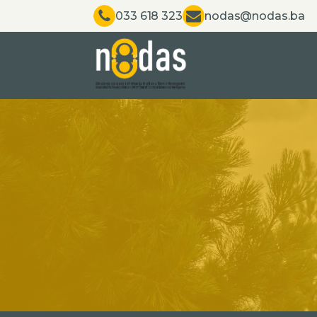
033 618 323
nodas@nodas.ba