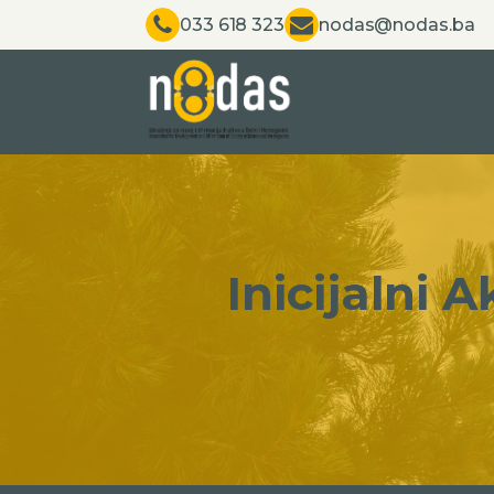
033 618 323
nodas@nodas.ba
Inicijalni 