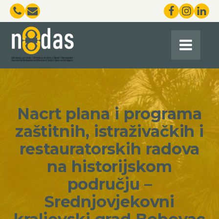
Nacrt plana i programa
zaštitnih, istraživačkih i
restauratorskih radova
na historijskom
području –
Srednjovjekovni