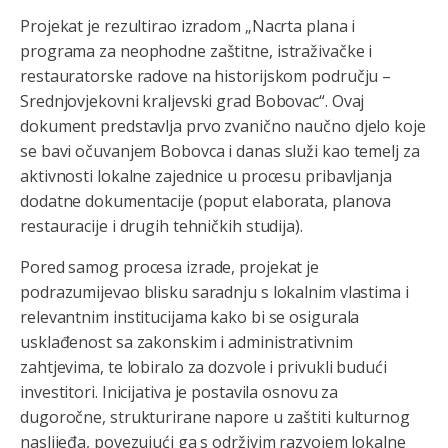
Projekat je rezultirao izradom „Nacrta plana i
programa za neophodne zaštitne, istraživačke i
restauratorske radove na historijskom području –
Srednjovjekovni kraljevski grad Bobovac“. Ovaj
dokument predstavlja prvo zvanično naučno djelo koje
se bavi očuvanjem Bobovca i danas služi kao temelj za
aktivnosti lokalne zajednice u procesu pribavljanja
dodatne dokumentacije (poput elaborata, planova
restauracije i drugih tehničkih studija).
Pored samog procesa izrade, projekat je
podrazumijevao blisku saradnju s lokalnim vlastima i
relevantnim institucijama kako bi se osigurala
usklađenost sa zakonskim i administrativnim
zahtjevima, te lobiralo za dozvole i privukli budući
investitori. Inicijativa je postavila osnovu za
dugoročne, strukturirane napore u zaštiti kulturnog
naslijeđa, povezujući ga s održivim razvojem lokalne