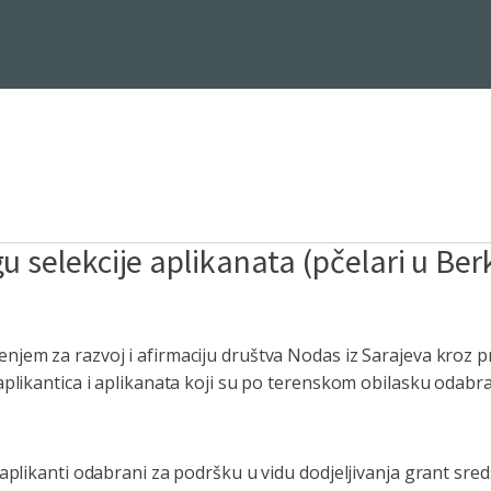
u selekcije aplikanata (pčelari u Be
njem za razvoj i afirmaciju društva Nodas iz Sarajeva kroz 
aplikantica i aplikanata koji su po terenskom obilasku odabra
 aplikanti odabrani za podršku u vidu dodjeljivanja grant sr