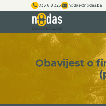
033 618 323
nodas@nodas.ba
Obavijest o f
(