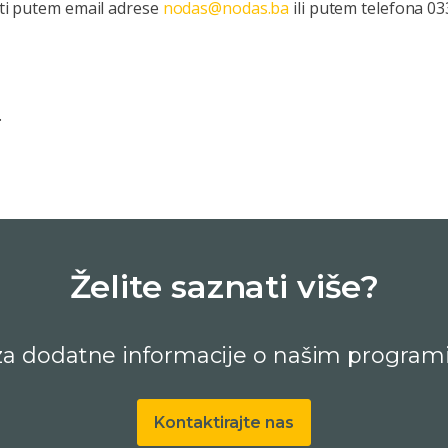
iti putem email adrese
nodas@nodas.ba
ili putem telefona 03
.
Želite saznati više?
 za dodatne informacije o našim program
Kontaktirajte nas