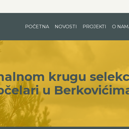
POČETNA
NOVOSTI
PROJEKTI
O NAM
inalnom krugu selekc
pčelari u Berkovićim