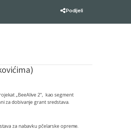
Podijeli
rkovićima)
projekat „BeeAlive 2", kao segment
ni za dobivanje grant sredstava.
edstava za nabavku pčelarske opreme.