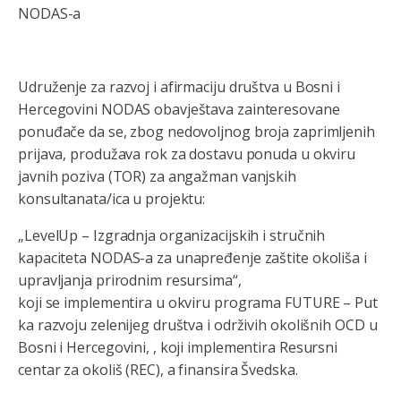
NODAS-a
Udruženje za razvoj i afirmaciju društva u Bosni i
Hercegovini NODAS obavještava zainteresovane
ponuđače da se, zbog nedovoljnog broja zaprimljenih
prijava, produžava rok za dostavu ponuda u okviru
javnih poziva (TOR) za angažman vanjskih
konsultanata/ica u projektu:
„LevelUp – Izgradnja organizacijskih i stručnih
kapaciteta NODAS-a za unapređenje zaštite okoliša i
upravljanja prirodnim resursima“,
koji se implementira u okviru programa FUTURE – Put
ka razvoju zelenijeg društva i održivih okolišnih OCD u
Bosni i Hercegovini, , koji implementira Resursni
centar za okoliš (REC), a finansira Švedska.