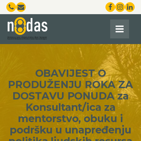
OBAVIJEST O
PRODUŽENJU ROKA ZA
DOSTAVU PONUDA za
Konsultant/ica za
mentorstvo, obuku i
podršku u unapređenju