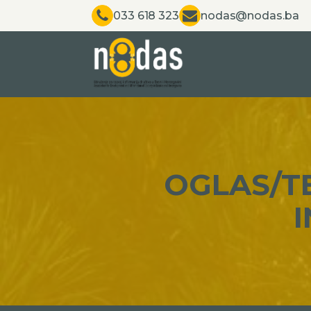
033 618 323
nodas@nodas.ba
OGLAS/T