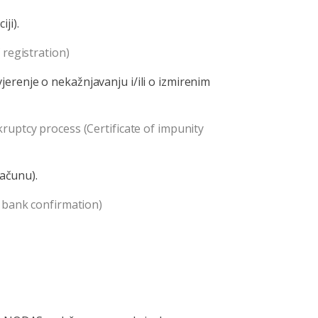
ji).
 registration)
jerenje o nekažnjavanju i/ili o izmirenim
uptcy process (Certificate of impunity
ačunu).
s bank confirmation)