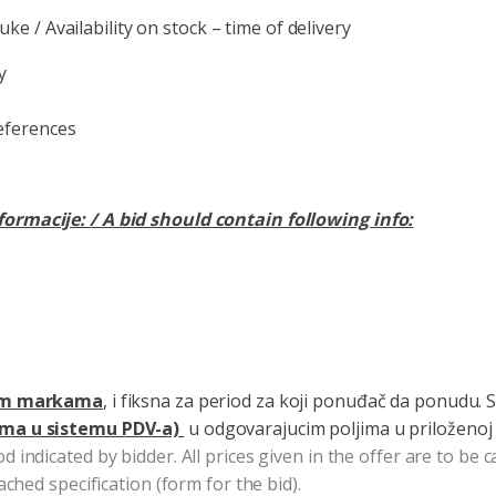
e / Availability on stock – time of delivery
y
eferences
ormacije: / A bid should contain following info:
nim markama
, i fiksna za period za koji ponuđač da ponudu. 
irma u sistemu PDV-a)
u odgovarajucim poljima u priloženoj s
od indicated by bidder. All prices given in the offer are to be 
ached specification (form for the bid).