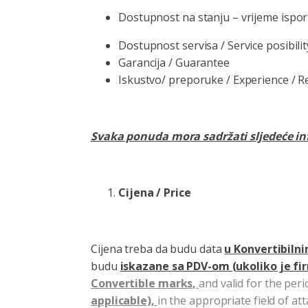
Dostupnost na stanju – vrijeme isporuk
Dostupnost servisa / Service posibilit
Garancija / Guarantee
Iskustvo/ preporuke / Experience / R
Svaka ponuda mora sadržati sljedeće inf
Cijena /
Price
Cijena treba da budu data
u Konvertibil
budu
iskazane sa PDV-om (ukoliko je f
Convertible marks,
and valid for the peri
applicable),
in the appropriate field of att