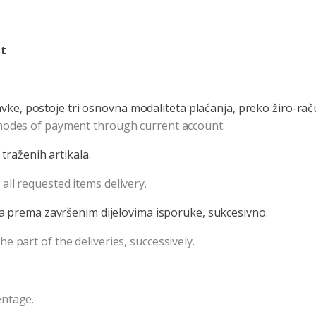
nt
e, postoje tri osnovna modaliteta plaćanja, preko žiro-raču
 modes of payment through current account:
traženih artikala.
ll requested items delivery.
 prema završenim dijelovima isporuke, sukcesivno.
 part of the deliveries, successively.
entage.