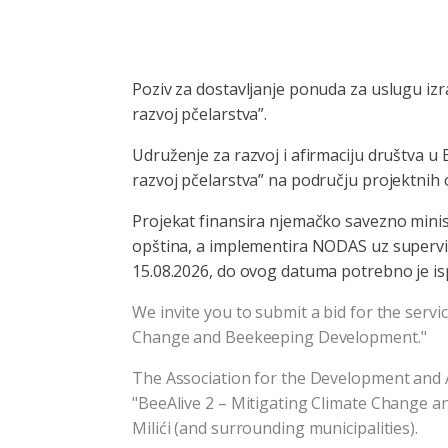
Poziv za dostavljanje ponuda za uslugu izr
razvoj pčelarstva”.
Udruženje za razvoj i afirmaciju društva 
razvoj pčelarstva” na području projektnih o
Projekat finansira njemačko savezno minis
opština, a implementira NODAS uz supervizi
15.08.2026, do ovog datuma potrebno je ispu
We invite you to submit a bid for the servi
Change and Beekeeping Development."
The Association for the Development and 
"BeeAlive 2 – Mitigating Climate Change an
Milići (and surrounding municipalities).