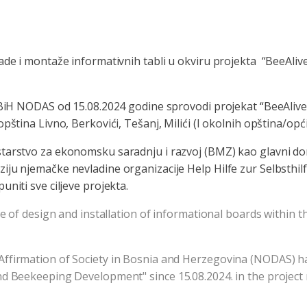
ade i montaže informativnih tabli u okviru projekta “BeeAliv
u BiH NODAS od 15.08.2024 godine sprovodi projekat “BeeAlive
pština Livno, Berkovići, Tešanj, Milići (I okolnih opština/opći
tarstvo za ekonomsku saradnju i razvoj (BMZ) kao glavni do
ju njemačke nevladine organizacije Help Hilfe zur Selbsthilf
niti sve ciljeve projekta.
ce of design and installation of informational boards within t
Affirmation of Society in Bosnia and Herzegovina (NODAS) h
d Beekeeping Development" since 15.08.2024. in the project mu