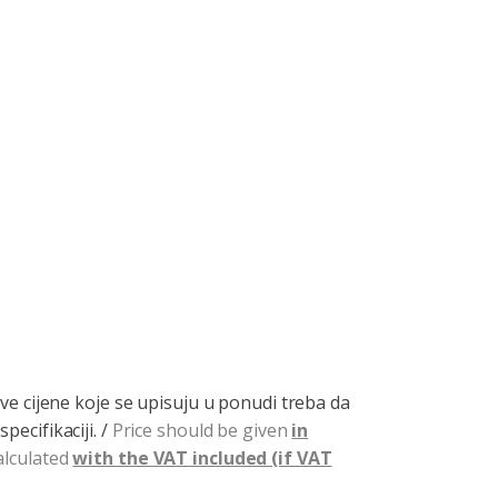
Sve cijene koje se upisuju u ponudi treba da
pecifikaciji. /
Price should be given
in
calculated
with the VAT included (if VAT