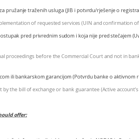
 pružanje traženih usluga (JIB i potvrdu/rješenje o registraci
plementation of requested services (UIN and confirmation of
 postupak pred privrednim sudom i koja nije pred stečajem (Uv
nal proceedings before the Commercial Court and not in bankr
nicom ili bankarskom garancijom (Potvrdu banke o aktivnom r
 by the bill of exchange or bank guarantee (Active account’
ould offer: