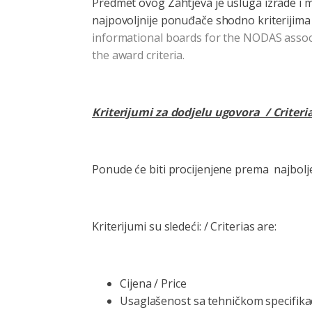
Predmet ovog Zahtjeva je usluga izrade i 
najpovoljnije ponuđače shodno kriterijima
informational boards for the NODAS associ
the award criteria.
Kriterijumi za dodjelu ugovora / Criteri
Ponude će biti procijenjene prema najbolj
Kriterijumi su sledeći: / Criterias are:
Cijena / Price
Usaglašenost sa tehničkom specifikac