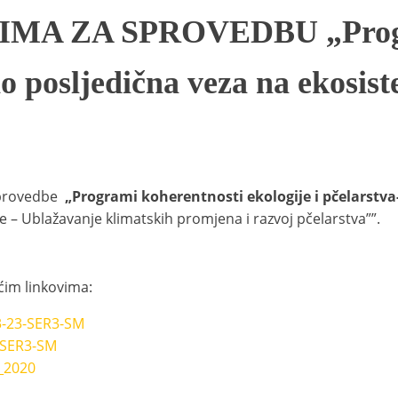
A ZA SPROVEDBU „Progra
no posljedična veza na ekosis
sprovedbe
„Programi koherentnosti ekologije i pčelarstv
ve – Ublažavanje klimatskih promjena i razvoj pčelarstva””.
ćim linkovima:
3-23-SER3-SM
-SER3-SM
_2020