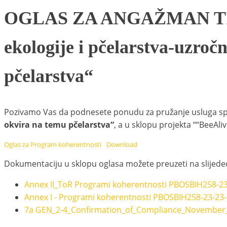
OGLAS ZA ANGAŽMAN TIM
ekologije i pčelarstva-uzroč
pčelarstva“
Pozivamo Vas da podnesete ponudu za pružanje usluga 
okvira na temu pčelarstva“
, a u sklopu projekta ““BeeAli
Oglas za Program koherentnosti
Download
Dokumentaciju u sklopu oglasa možete preuzeti na slijede
Annex II_ToR Programi koherentnosti PBOSBIH258-2
Annex I - Programi koherentnosti PBOSBIH258-23-23
7a GEN_2-4_Confirmation_of_Compliance_November