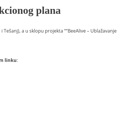
akcionog plana
 Tešanj), a u sklopu projekta ““BeeAlive – Ublažavanje
m linku
: