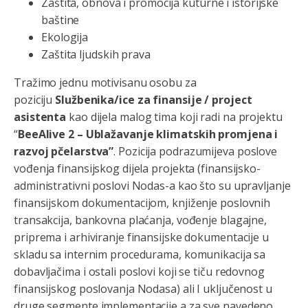
Zaštita, obnova i promocija kuturne i istorijske
baštine
Ekologija
Zaštita ljudskih prava
Tražimo jednu motivisanu osobu za
poziciju
Službenika/ice za finansije / project
asistenta
kao dijela malog tima koji radi na projektu
“
BeeAlive 2 – Ublažavanje klimatskih promjena i
razvoj pčelarstva”
. Pozicija podrazumijeva poslove
vođenja finansijskog dijela projekta (finansijsko-
administrativni poslovi Nodas-a kao što su upravljanje
finansijskom dokumentacijom, knjiženje poslovnih
transakcija, bankovna plaćanja, vođenje blagajne,
priprema i arhiviranje finansijske dokumentacije u
skladu sa internim procedurama, komunikacija sa
dobavljačima i ostali poslovi koji se tiču redovnog
finansijskog poslovanja Nodasa) ali I uključenost u
druge segmente implementacije a za sve navedeno