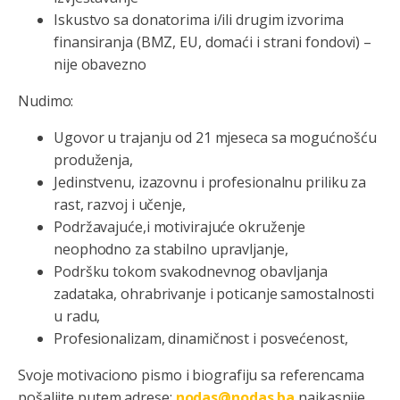
Iskustvo sa donatorima i/ili drugim izvorima
finansiranja (BMZ, EU, domaći i strani fondovi) –
nije obavezno
Nudimo:
Ugovor u trajanju od 21 mjeseca sa mogućnošću
produženja,
Jedinstvenu, izazovnu i profesionalnu priliku za
rast, razvoj i učenje,
Podržavajuće,i motivirajuće okruženje
neophodno za stabilno upravljanje,
Podršku tokom svakodnevnog obavljanja
zadataka, ohrabrivanje i poticanje samostalnosti
u radu,
Profesionalizam, dinamičnost i posvećenost,
Svoje motivaciono pismo i biografiju sa referencama
pošaljite putem adrese:
nodas@nodas.ba
najkasnije