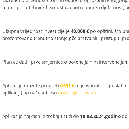
Određenu prednost će imati osobe iz ugroženih kategorija 
materijalno-tehničkih sredstava potrebnih za djelatnost, be
Ukupna vrijednost investicije je
40.000 €
po opštini, što po
prezentovano trenutno stanje pčelarstva ali i pristupiti p
Plan će dati i prve smjernice o potencijalnim intervencija
Aplikaciju možete preuzeti
OVDJE
te je isprintati i poslat
aplikaciji) na našu adresu
nodas@nodas.ba
.
Aplikacije najkasnije trebaju stići do
10.03.2024.godine
do 