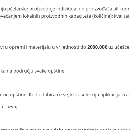
nju pčelarske proizvodnje individualnih proizvođača ali i ud
ovećanjem lokalnih proizvodnih kapaciteta (količina); kvalitet
vi u opremi i materijalu u vrijednosti do
2000,00€
uz učešće
nika na području svake opštine.
tne opštine. Kod odabira će se, kroz selekciju aplikacija i ra
a razvoj.