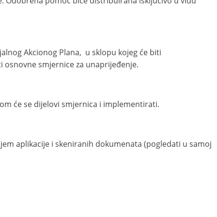
. Odobrena pomoć biće distribuirana isključivo u vidu
jalnog Akcionog Plana, u sklopu kojeg će biti
ati osnovne smjernice za unaprijeđenje.
m će se dijelovi smjernica i implementirati.
lanjem aplikacije i skeniranih dokumenata (pogledati u samoj