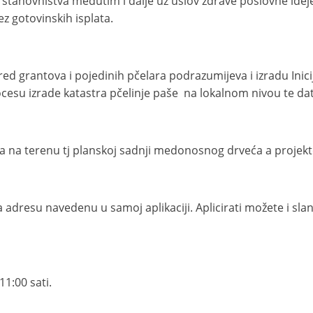
stanovništva međutim i dalje uz uslov zdrave poslovne ideje
z gotovinskih isplata.
red grantova i pojedinih pčelara podrazumijeva i izradu Inici
rocesu izrade katastra pčelinje paše na lokalnom nivou te d
ma na terenu tj planskoj sadnji medonosnog drveća a projekto
i na adresu navedenu u samoj aplikaciji. Aplicirati možete i s
11:00 sati.