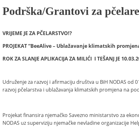
Podrška/Grantovi za pčelare
VRIJEME JE ZA PČELARSTVO!?
PROJEKAT “BeeAlive – Ublažavanje klimatskih promjena 
ROK ZA SLANJE APLIKACIJA ZA MILIĆI I TEŠANJ JE 10.03.
Udruženje za razvoj i afirmaciju društva u BiH NODAS od 01.
razvoj pčelarstva i ublažavanja klimatskih promjena na po
Projekat finansira njemačko Savezno ministarstvo za ekonom
NODAS uz superviziju njemačke nevladine organizacije Help 