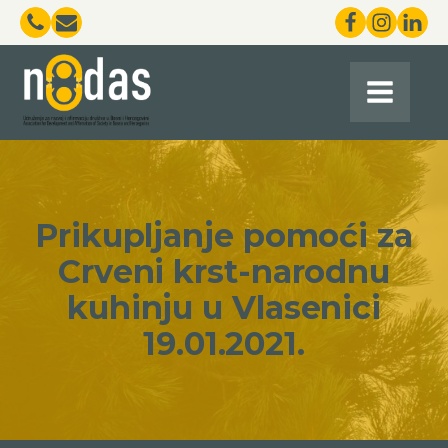
Prikupljanje pomoći za
Crveni krst-narodnu
kuhinju u Vlasenici
19.01.2021.