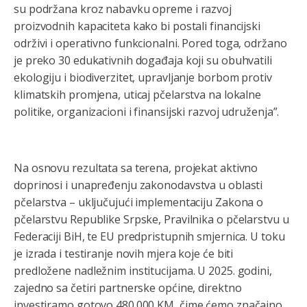
su podržana kroz nabavku opreme i razvoj
proizvodnih kapaciteta kako bi postali financijski
održivi i operativno funkcionalni. Pored toga, održano
je preko 30 edukativnih događaja koji su obuhvatili
ekologiju i biodiverzitet, upravljanje borbom protiv
klimatskih promjena, uticaj pčelarstva na lokalne
politike, organizacioni i finansijski razvoj udruženja”.
Na osnovu rezultata sa terena, projekat aktivno
doprinosi i unapređenju zakonodavstva u oblasti
pčelarstva – uključujući implementaciju Zakona o
pčelarstvu Republike Srpske, Pravilnika o pčelarstvu u
Federaciji BiH, te EU predpristupnih smjernica. U toku
je izrada i testiranje novih mjera koje će biti
predložene nadležnim institucijama. U 2025. godini,
zajedno sa četiri partnerske općine, direktno
investiramo gotovo 480.000 KM, čime ćemo značajno