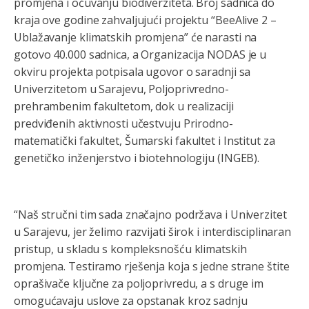
promjena i očuvanju biodiverziteta. Broj sadnica do
kraja ove godine zahvaljujući projektu “BeeAlive 2 –
Ublažavanje klimatskih promjena” će narasti na
gotovo 40.000 sadnica, a Organizacija NODAS je u
okviru projekta potpisala ugovor o saradnji sa
Univerzitetom u Sarajevu, Poljoprivredno-
prehrambenim fakultetom, dok u realizaciji
predviđenih aktivnosti učestvuju Prirodno-
matematički fakultet, Šumarski fakultet i Institut za
genetičko inženjerstvo i biotehnologiju (INGEB).
“Naš stručni tim sada značajno podržava i Univerzitet
u Sarajevu, jer želimo razvijati širok i interdisciplinaran
pristup, u skladu s kompleksnošću klimatskih
promjena. Testiramo rješenja koja s jedne strane štite
oprašivače ključne za poljoprivredu, a s druge im
omogućavaju uslove za opstanak kroz sadnju