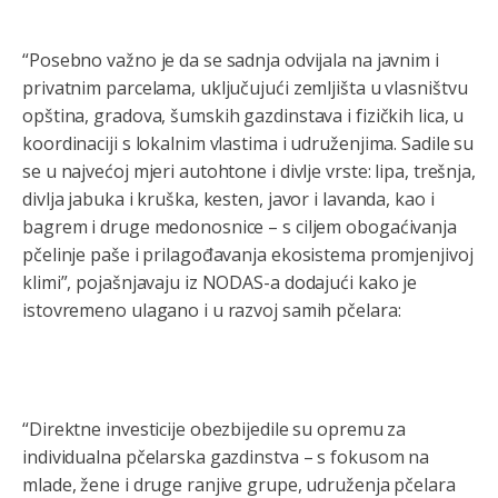
“Posebno važno je da se sadnja odvijala na javnim i
privatnim parcelama, uključujući zemljišta u vlasništvu
opština, gradova, šumskih gazdinstava i fizičkih lica, u
koordinaciji s lokalnim vlastima i udruženjima. Sadile su
se u najvećoj mjeri autohtone i divlje vrste: lipa, trešnja,
divlja jabuka i kruška, kesten, javor i lavanda, kao i
bagrem i druge medonosnice – s ciljem obogaćivanja
pčelinje paše i prilagođavanja ekosistema promjenjivoj
klimi”, pojašnjavaju iz NODAS-a dodajući kako je
istovremeno ulagano i u razvoj samih pčelara:
“Direktne investicije obezbijedile su opremu za
individualna pčelarska gazdinstva – s fokusom na
mlade, žene i druge ranjive grupe, udruženja pčelara