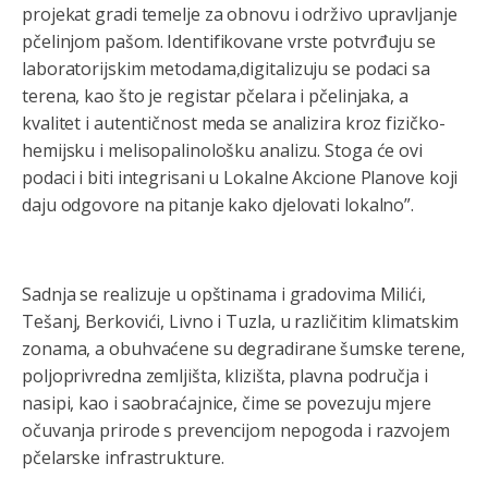
projekat gradi temelje za obnovu i održivo upravljanje
pčelinjom pašom. Identifikovane vrste potvrđuju se
laboratorijskim metodama,digitalizuju se podaci sa
terena, kao što je registar pčelara i pčelinjaka, a
kvalitet i autentičnost meda se analizira kroz fizičko-
hemijsku i melisopalinološku analizu. Stoga će ovi
podaci i biti integrisani u Lokalne Akcione Planove koji
daju odgovore na pitanje kako djelovati lokalno”.
Sadnja se realizuje u opštinama i gradovima Milići,
Tešanj, Berkovići, Livno i Tuzla, u različitim klimatskim
zonama, a obuhvaćene su degradirane šumske terene,
poljoprivredna zemljišta, klizišta, plavna područja i
nasipi, kao i saobraćajnice, čime se povezuju mjere
očuvanja prirode s prevencijom nepogoda i razvojem
pčelarske infrastrukture.