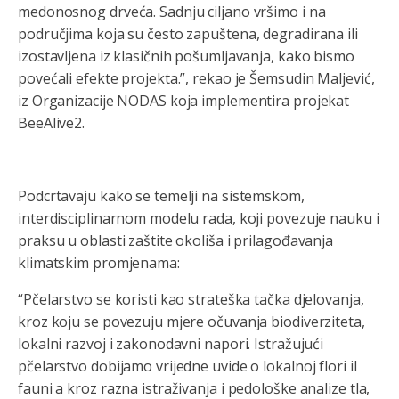
medonosnog drveća. Sadnju ciljano vršimo i na
područjima koja su često zapuštena, degradirana ili
izostavljena iz klasičnih pošumljavanja, kako bismo
povećali efekte projekta.”, rekao je Šemsudin Maljević,
iz Organizacije NODAS koja implementira projekat
BeeAlive2.
Podcrtavaju kako se temelji na sistemskom,
interdisciplinarnom modelu rada, koji povezuje nauku i
praksu u oblasti zaštite okoliša i prilagođavanja
klimatskim promjenama:
“Pčelarstvo se koristi kao strateška tačka djelovanja,
kroz koju se povezuju mjere očuvanja biodiverziteta,
lokalni razvoj i zakonodavni napori. Istražujući
pčelarstvo dobijamo vrijedne uvide o lokalnoj flori iI
fauni a kroz razna istraživanja i pedološke analize tla,