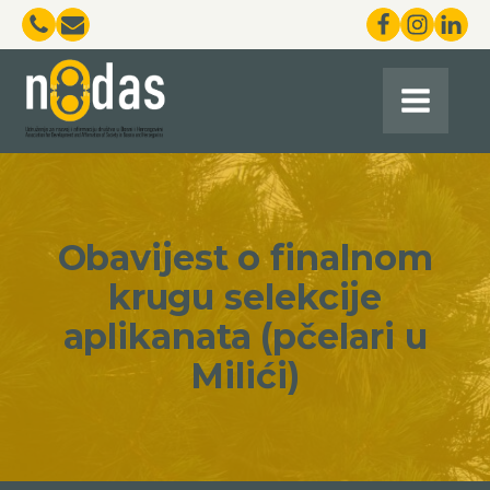
Obavijest o finalnom
krugu selekcije
aplikanata (pčelari u
Milići)