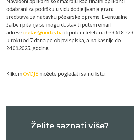
Navedeni aplikanti se smatraju kao finalni aplikanti
odabrani za podršku u vidu dodjeljivanja grant
sredstava za nabavku pčelarske opreme. Eventualne
žalbe i pitanja se mogu dostaviti putem email
adrese
nodas@nodas.ba
ili putem telefona 033 618 323
u roku od 7 dana po objavi spiska, a najkasnije do
24.09.2025. godine.
Klikom
OVDJE
možete pogledati samu listu.
Želite saznati više?