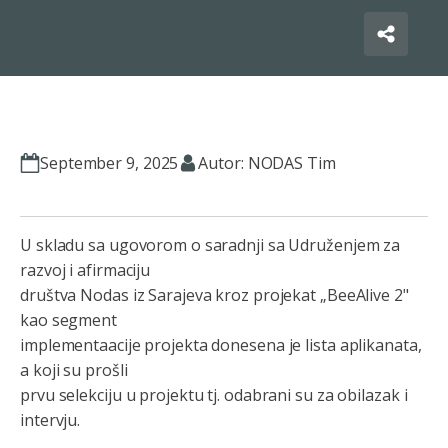
September 9, 2025
Autor: NODAS Tim
U skladu sa ugovorom o saradnji sa Udruženjem za
razvoj i afirmaciju
društva Nodas iz Sarajeva kroz projekat „BeeAlive 2"
kao segment
implementaacije projekta donesena je lista aplikanata,
a koji su prošli
prvu selekciju u projektu tj. odabrani su za obilazak i
intervju.