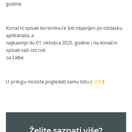
godine.
Konačni spisak korisnika će biti objavljen po obilasku
aplikanata, a
najkasnije do 01. oktobra 2025. godine i na konačni
spisak važi isti rok
za žalbe.
U prilogu možete pogledati samu listu (
LINK
)
Želite saznati više?