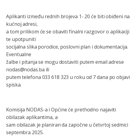
Aplikanti između rednih brojeva 1- 20 će biti obiđeni na
kućnoj adresi,
a tom prilikom će se obaviti finalni razgovor o aplikaciji
te upotpuniti
socijalna slika porodice, poslovni plan i dokumentacija.
Eventualne
žalbe i pitanja se mogu dostaviti putem email adrese
nodas@nodas.ba ili
putem telefona 033 618 323 u roku od 7 dana po objavi
spiska.
Komisija NODAS-a i Općine će prethodno najaviti
obilazak aplikantima, a
sam obilazak je planiran da započne u četvrtoj sedmici
septembra 2025.