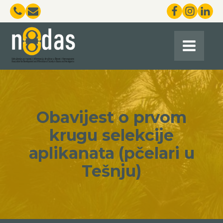
Obavijest o prvom
krugu selekcije
aplikanata (pčelari u
Tešnju)