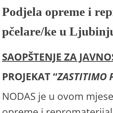
Podjela opreme i rep
pčelare/ke u Ljubinj
SAOPŠTENJE ZA JAVNO
PROJEKAT “
ZASTITIMO 
NODAS je u ovom mjesec
opreme i repromaterijal