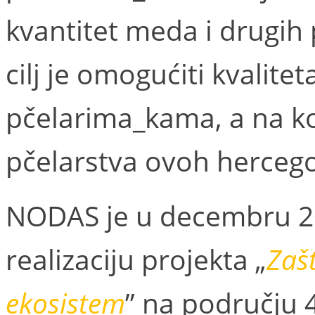
kvantitet meda i drugih 
cilj je omogućiti kvalite
pčelarima_kama, a na ko
pčelarstva ovoh hercego
NODAS je u decembru 2
realizaciju projekta „
Zaš
ekosistem
” na području 