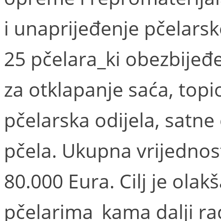
i unaprijeđenje pčelarsk
25 pčelara_ki obezbijeđe
za otklapanje saća, topi
pčelarska odijela, satne
pčela. Ukupna vrijednost
80.000 Eura. Cilj je olak
pčelarima_kama dalji rad,